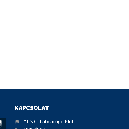
KAPCSOLAT
"T S C” Labdarúgó Klub