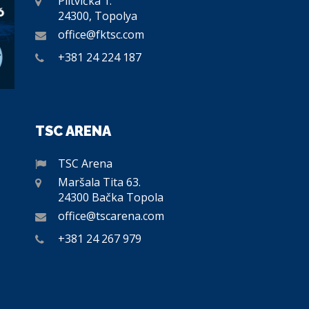
Plitvička 1.
24300, Topolya
office@fktsc.com
+381 24 224 187
TSC ARENA
TSC Arena
Maršala Tita 63.
24300 Bačka Topola
office@tscarena.com
+381 24 267 979