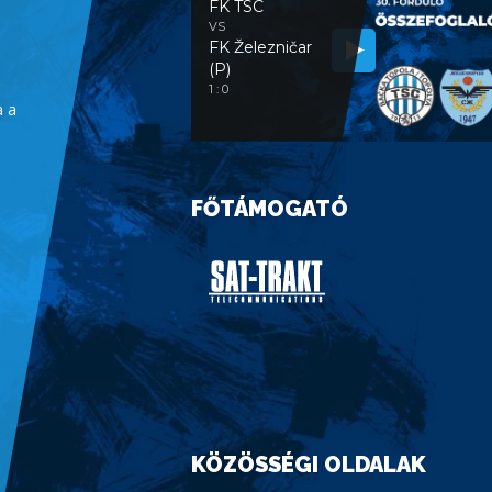
FK TSC
VS
FK Železničar
(P)
1 : 0
a a
FŐTÁMOGATÓ
KÖZÖSSÉGI OLDALAK