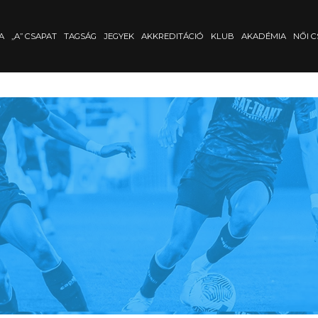
A
„A” CSAPAT
TAGSÁG
JEGYEK
AKKREDITÁCIÓ
KLUB
AKADÉMIA
NŐI C