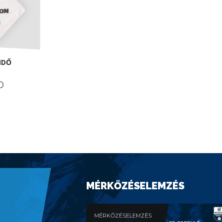
NDŐ
D
MÉRKŐZÉSELEMZÉS
MÉRKŐZÉSELEMZÉS