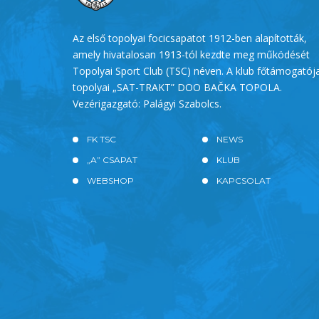
Az első topolyai focicsapatot 1912-ben alapították,
amely hivatalosan 1913-tól kezdte meg működését
Topolyai Sport Club (TSC) néven. A klub főtámogatój
topolyai „SAT-TRAKT” DOO BAČKA TOPOLA.
Vezérigazgató: Palágyi Szabolcs.
FK TSC
NEWS
„A” CSAPAT
KLUB
WEBSHOP
KAPCSOLAT