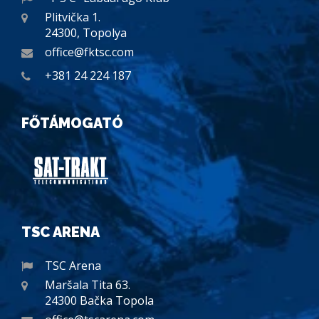
Plitvička 1.
24300, Topolya
office@fktsc.com
+381 24 224 187
FŐTÁMOGATÓ
TSC ARENA
TSC Arena
Maršala Tita 63.
24300 Bačka Topola