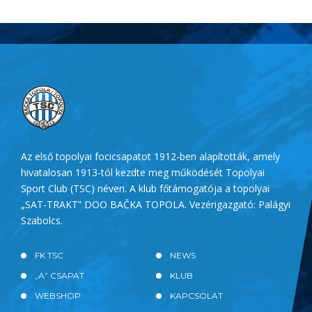
Az első topolyai focicsapatot 1912-ben alapították, amely
hivatalosan 1913-tól kezdte meg működését Topolyai
Sport Club (TSC) néven. A klub főtámogatója a topolyai
„SAT-TRAKT” DOO BAČKA TOPOLA. Vezérigazgató: Palágyi
Szabolcs.
FK TSC
NEWS
„A” CSAPAT
KLUB
WEBSHOP
KAPCSOLAT