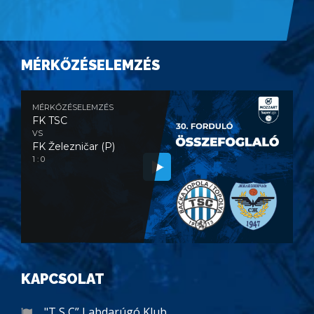
MÉRKŐZÉSELEMZÉS
MÉRKŐZÉSELEMZÉS
FK TSC
VS
FK Železničar (P)
1 : 0
KAPCSOLAT
"T S C” Labdarúgó Klub