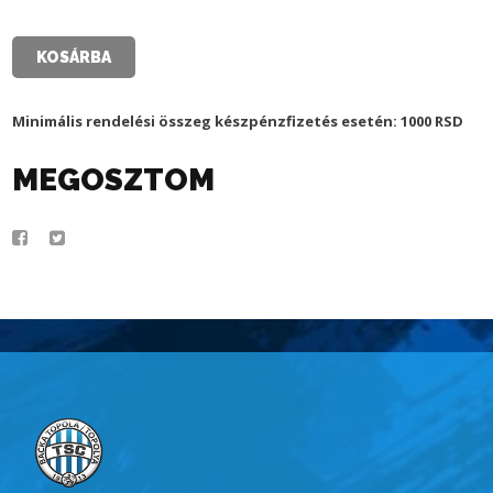
–
2025-
2026
KOSÁRBA
SZEZON
–
FEHÉR
Minimális rendelési összeg készpénzfizetés esetén: 1000 RSD
–
FELNŐTTEKNEK
MEGOSZTOM
mennyiség