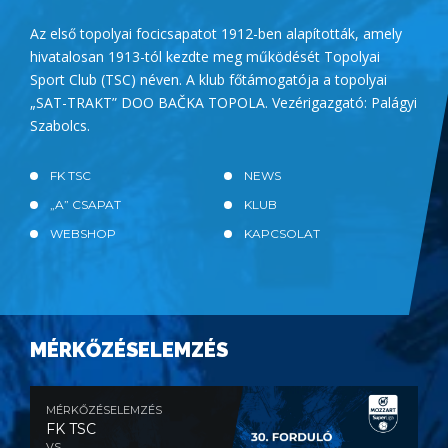
Az első topolyai focicsapatot 1912-ben alapították, amely
hivatalosan 1913-tól kezdte meg működését Topolyai
Sport Club (TSC) néven. A klub főtámogatója a topolyai
„SAT-TRAKT” DOO BAČKA TOPOLA. Vezérigazgató: Palágyi
Szabolcs.
FK TSC
NEWS
„A” CSAPAT
KLUB
WEBSHOP
KAPCSOLAT
MÉRKŐZÉSELEMZÉS
MÉRKŐZÉSELEMZÉS
FK TSC
VS