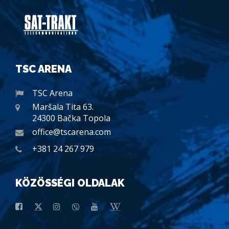
TSC ARENA
TSC Arena
Maršala Tita 63.
24300 Bačka Topola
office@tscarena.com
+381 24 267 979
KÖZÖSSÉGI OLDALAK