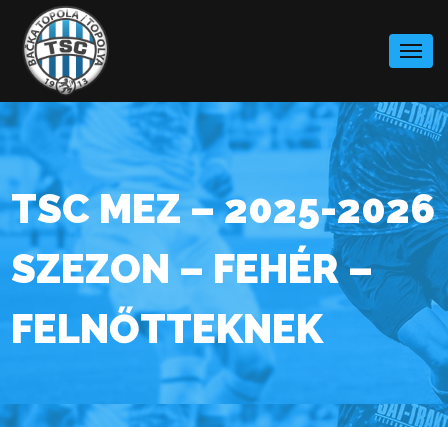
Skip
to
content
TSC MEZ – 2025-2026
SZEZON – FEHÉR –
FELNŐTTEKNEK