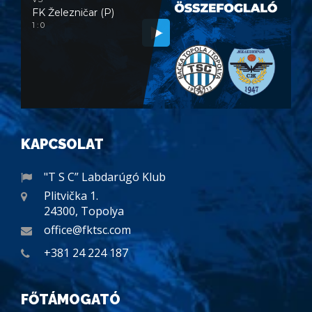
FK Železničar (P)
1 : 0
KAPCSOLAT
"T S C” Labdarúgó Klub
Plitvička 1.
24300, Topolya
office@fktsc.com
+381 24 224 187
FŐTÁMOGATÓ