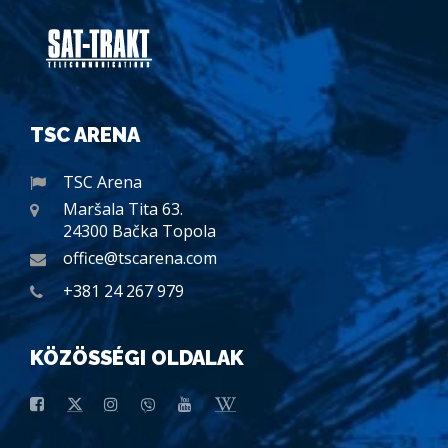
TSC ARENA
TSC Arena
Maršala Tita 63.
24300 Bačka Topola
office@tscarena.com
+381 24 267 979
KÖZÖSSÉGI OLDALAK