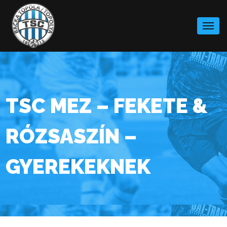
Skip
to
content
TSC MEZ – FEKETE &
RÓZSASZÍN –
GYEREKEKNEK