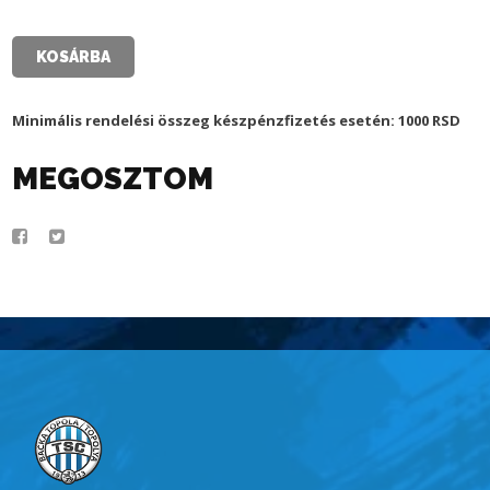
-
FEKETE
&
KOSÁRBA
RÓZSASZÍN
-
GYEREKEKNEK
Minimális rendelési összeg készpénzfizetés esetén: 1000 RSD
mennyiség
MEGOSZTOM