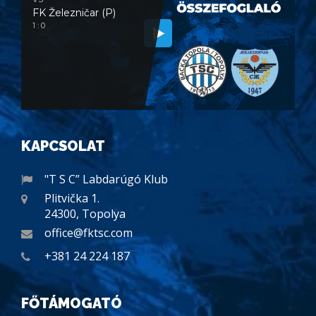
FK Železničar (P)
1 : 0
KAPCSOLAT
"T S C” Labdarúgó Klub
Plitvička 1.
24300, Topolya
office@fktsc.com
+381 24 224 187
FŐTÁMOGATÓ