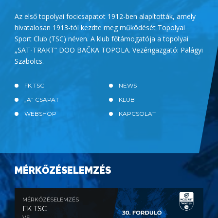
Az első topolyai focicsapatot 1912-ben alapították, amely
hivatalosan 1913-tól kezdte meg működését Topolyai
Sport Club (TSC) néven. A klub főtámogatója a topolyai
„SAT-TRAKT” DOO BAČKA TOPOLA. Vezérigazgató: Palágyi
Szabolcs.
FK TSC
NEWS
„A” CSAPAT
KLUB
WEBSHOP
KAPCSOLAT
MÉRKŐZÉSELEMZÉS
MÉRKŐZÉSELEMZÉS
FK TSC
VS