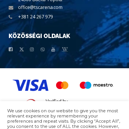
office@tscarena.com
+381 24 267 979
KÖZÖSSÉGI OLDALAK
We use cookies on our website to give you the most
relevant experience by remembering your
preferences and repeat visits. By clicking “Accept All”,
Általános Vásárlási Feltételek
Általános Adatok
you consent to the use of ALL the cookies. However,