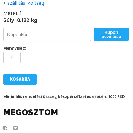
+ szállítási költség
Méret: 1
Súly: 0.122 kg
Kupon
beváltása
Mennyiség:
TSC
MINI
LABDA
mennyiség
KOSÁRBA
Minimális rendelési összeg készpénzfizetés esetén: 1000 RSD
MEGOSZTOM