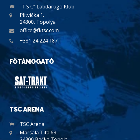
"T S C” Labdarúgó Klub
Plitvička 1.
24300, Topolya
office@fktsc.com
+381 24 224 187
FŐTÁMOGATÓ
TSC ARENA
TSC Arena
Maršala Tita 63.
24300 Bačka Topola