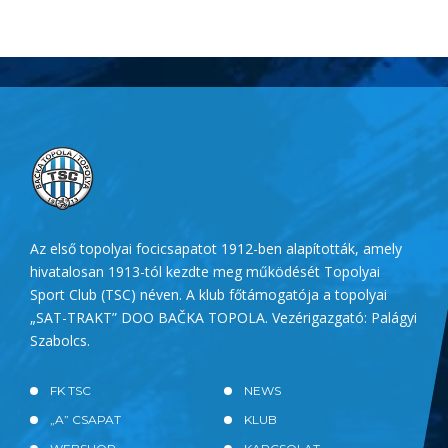
Az első topolyai focicsapatot 1912-ben alapították, amely
hivatalosan 1913-tól kezdte meg működését Topolyai
Sport Club (TSC) néven. A klub főtámogatója a topolyai
„SAT-TRAKT” DOO BAČKA TOPOLA. Vezérigazgató: Palágyi
Szabolcs.
FK TSC
NEWS
„A” CSAPAT
KLUB