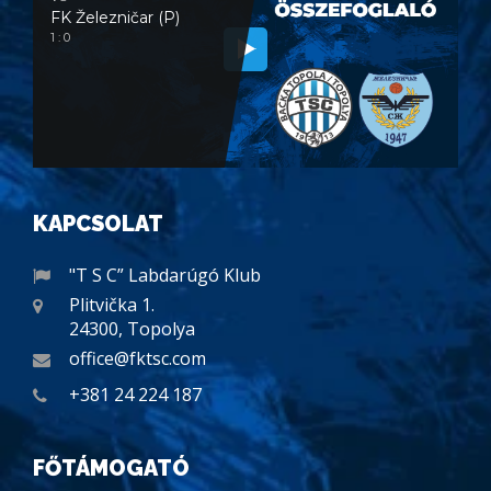
FK Železničar (P)
1 : 0
KAPCSOLAT
"T S C” Labdarúgó Klub
Plitvička 1.
24300, Topolya
office@fktsc.com
+381 24 224 187
FŐTÁMOGATÓ