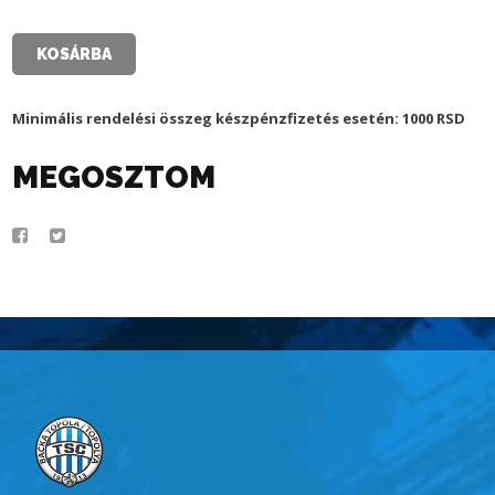
CLUB
PÓLÓ
-
KOSÁRBA
SÖTÉT
KÉK,
FÉRFI
Minimális rendelési összeg készpénzfizetés esetén: 1000 RSD
mennyiség
MEGOSZTOM