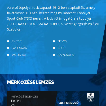
Az első topolyai focicsapatot 1912-ben alapították, amely
hivatalosan 1913-tól kezdte meg működését Topolyai
Sport Club (TSC) néven. A klub főtámogatója a topolyai
„SAT-TRAKT” DOO BAČKA TOPOLA. Vezérigazgató: Palágyi
Szabolcs.
FK TSC
NEWS
„A” CSAPAT
KLUB
WEBSHOP
KAPCSOLAT
MÉRKŐZÉSELEMZÉS
MÉRKŐZÉSELEMZÉS
FK TSC
VS