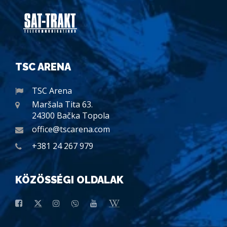
TSC ARENA
TSC Arena
Maršala Tita 63.
24300 Bačka Topola
office@tscarena.com
+381 24 267 979
KÖZÖSSÉGI OLDALAK