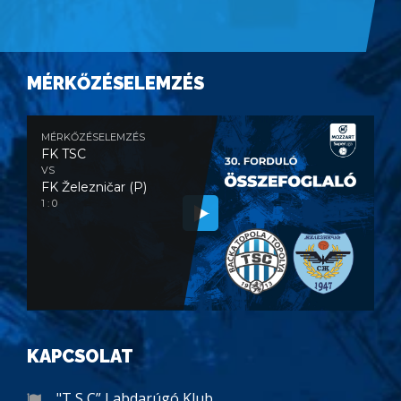
MÉRKŐZÉSELEMZÉS
MÉRKŐZÉSELEMZÉS
FK TSC
VS
FK Železničar (P)
1 : 0
KAPCSOLAT
"T S C” Labdarúgó Klub