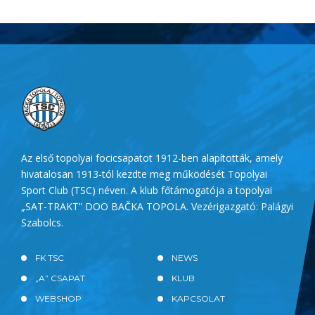
Az első topolyai focicsapatot 1912-ben alapították, amely
hivatalosan 1913-tól kezdte meg működését Topolyai
Sport Club (TSC) néven. A klub főtámogatója a topolyai
„SAT-TRAKT” DOO BAČKA TOPOLA. Vezérigazgató: Palágyi
Szabolcs.
FK TSC
NEWS
„A” CSAPAT
KLUB
WEBSHOP
KAPCSOLAT