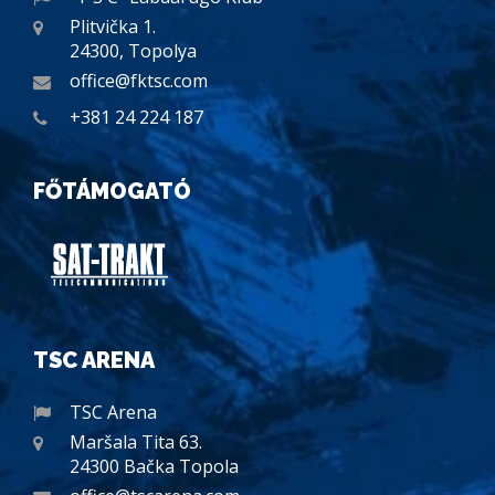
Plitvička 1.
24300, Topolya
office@fktsc.com
+381 24 224 187
FŐTÁMOGATÓ
TSC ARENA
TSC Arena
Maršala Tita 63.
24300 Bačka Topola