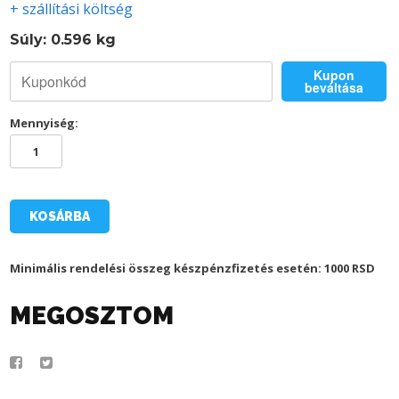
+ szállítási költség
Súly: 0.596 kg
Kupon
beváltása
Mennyiség:
TSC
PÁRNA
(60X40CM)
mennyiség
KOSÁRBA
Minimális rendelési összeg készpénzfizetés esetén: 1000 RSD
MEGOSZTOM