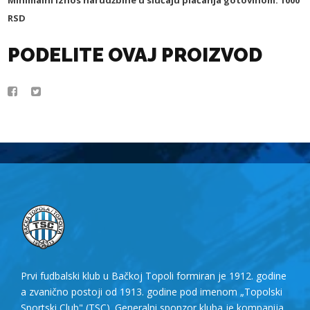
RSD
PODELITE OVAJ PROIZVOD
Prvi fudbalski klub u Bačkoj Topoli formiran je 1912. godine
a zvanično postoji od 1913. godine pod imenom „Topolski
Sportski Club" (TSC). Generalni sponzor kluba je kompanija