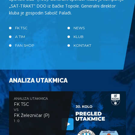
„SAT-TRAKT” DOO iz Bačke Topole. Generalni direktor
kluba je gospodin Sabolč Palađi.
FK TSC
NEWS
A TIM
KLUB
FAN SHOP
KONTAKT
ANALIZA UTAKMICA
ANALIZA UTAKMICA
FK TSC
VS
FK Železničar (P)
1 : 0