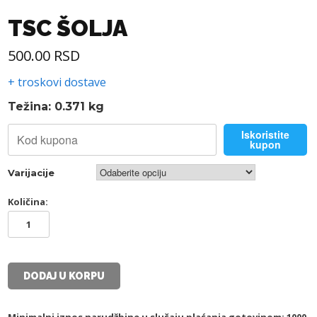
TSC ŠOLJA
500.00
RSD
+ troskovi dostave
Težina: 0.371 kg
Iskoristite
kupon
Varijacije
Količina:
TSC
ŠOLJA
količina
DODAJ U KORPU
Minimalni iznos narudžbine u slučaju plaćanja gotovinom: 1000