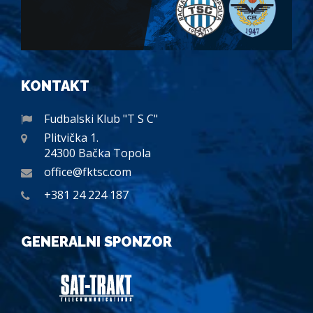
KONTAKT
Fudbalski Klub "T S C"
Plitvička 1.
24300 Bačka Topola
office@fktsc.com
+381 24 224 187
GENERALNI SPONZOR