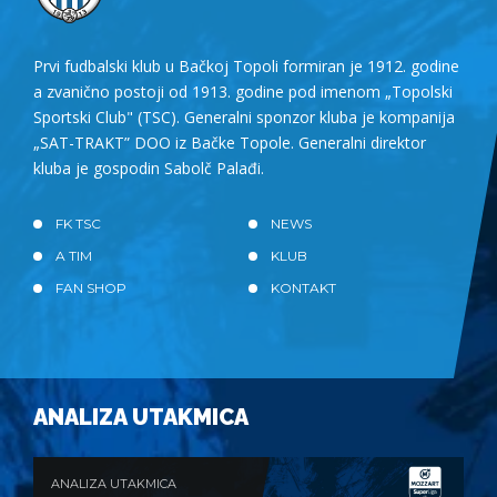
Prvi fudbalski klub u Bačkoj Topoli formiran je 1912. godine
a zvanično postoji od 1913. godine pod imenom „Topolski
Sportski Club" (TSC). Generalni sponzor kluba je kompanija
„SAT-TRAKT” DOO iz Bačke Topole. Generalni direktor
kluba je gospodin Sabolč Palađi.
FK TSC
NEWS
A TIM
KLUB
FAN SHOP
KONTAKT
ANALIZA UTAKMICA
ANALIZA UTAKMICA