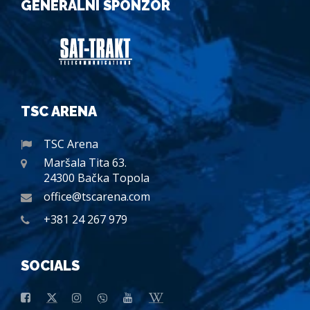
GENERALNI SPONZOR
TSC ARENA
TSC Arena
Maršala Tita 63.
24300 Bačka Topola
office@tscarena.com
+381 24 267 979
SOCIALS