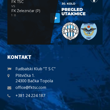
FK TSC
VS
FK Železničar (P)
1 : 0
KONTAKT
Fudbalski Klub "T S C"
Plitvička 1.
24300 Bačka Topola
office@fktsc.com
+381 24 224 187