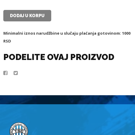
-
SEZONA
2025-
DODAJ U KORPU
2026
-
CRNI
Minimalni iznos narudžbine u slučaju plaćanja gotovinom: 1000
&
RSD
PLAVI
-
ZA
PODELITE OVAJ PROIZVOD
ODRASLE
količina