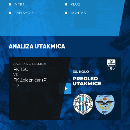
A TIM
KLUB
FAN SHOP
KONTAKT
ANALIZA UTAKMICA
ANALIZA UTAKMICA
FK TSC
VS
FK Železničar (P)
1 : 0