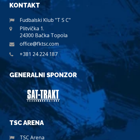
KONTAKT
Fudbalski Klub "T S C"
Plitvička 1.
24300 Bačka Topola
office@fktsc.com
+381 24 224 187
GENERALNI SPONZOR
TSC ARENA
TSC Arena