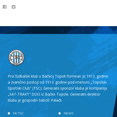
Prvi fudbalski klub u Bačkoj Topoli formiran je 1912. godine
a zvanično postoji od 1913. godine pod imenom „Topolski
Sportski Club" (TSC). Generalni sponzor kluba je kompanija
„SAT-TRAKT” DOO iz Bačke Topole. Generalni direktor
kluba je gospodin Sabolč Palađi.
FK TSC
NEWS