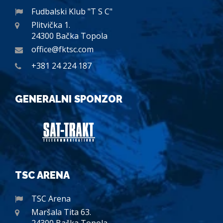
Fudbalski Klub "T S C"
Plitvička 1.
24300 Bačka Topola
office@fktsc.com
+381 24 224 187
GENERALNI SPONZOR
TSC ARENA
TSC Arena
Maršala Tita 63.
24300 Bačka Topola