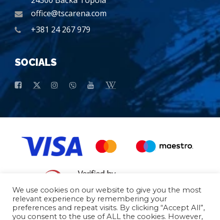
office@tscarena.com
+381 24 267 979
SOCIALS
We use cookies on our website to give you the most
relevant experience by remembering your
preferences and repeat visits. By clicking “Accept All”,
Opšti uslovi kupovine
Osnovni Podaci
you consent to the use of ALL the cookies. However,