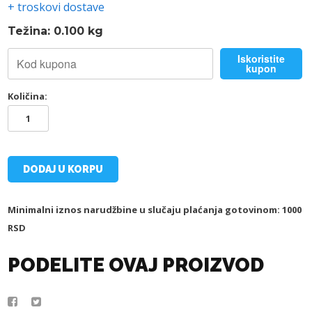
+ troskovi dostave
Težina: 0.100 kg
Iskoristite
kupon
Količina:
TSC-
JAGIELLONIA
ŠAL
količina
DODAJ U KORPU
Minimalni iznos narudžbine u slučaju plaćanja gotovinom: 1000
RSD
PODELITE OVAJ PROIZVOD