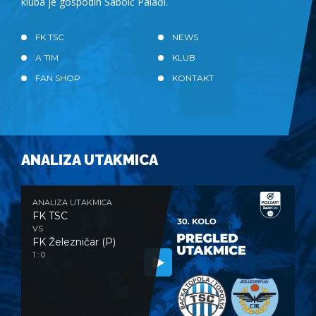
kluba je gospodin Sabolč Palađi.
FK TSC
NEWS
A TIM
KLUB
FAN SHOP
KONTAKT
ANALIZA UTAKMICA
ANALIZA UTAKMICA
FK TSC
VS
FK Železničar (P)
1 : 0