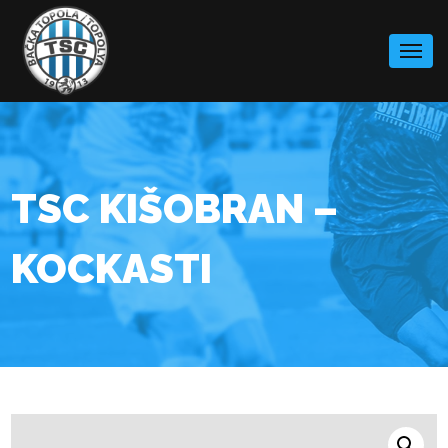
Skip
to
content
TSC KIŠOBRAN –
KOCKASTI