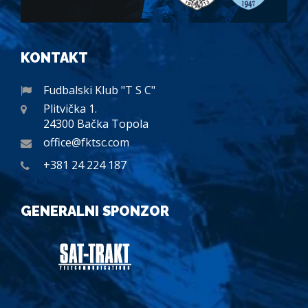
KONTAKT
Fudbalski Klub "T S C"
Plitvička 1.
24300 Bačka Topola
office@fktsc.com
+381 24 224 187
GENERALNI SPONZOR