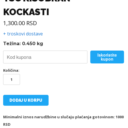
KOCKASTI
1,300.00
RSD
+ troskovi dostave
Težina: 0.450 kg
Iskoristite
kupon
Količina:
TSC
KIŠOBRAN
-
KOCKASTI
količina
DODAJ U KORPU
Minimalni iznos narudžbine u slučaju plaćanja gotovinom: 1000
RSD