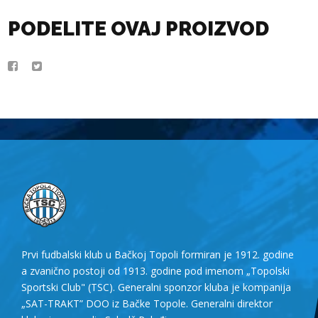
PODELITE OVAJ PROIZVOD
Prvi fudbalski klub u Bačkoj Topoli formiran je 1912. godine
a zvanično postoji od 1913. godine pod imenom „Topolski
Sportski Club" (TSC). Generalni sponzor kluba je kompanija
„SAT-TRAKT” DOO iz Bačke Topole. Generalni direktor