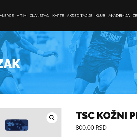
ALERIJE
A TIM
ČLANSTVO
KARTE
AKREDITACIJE
KLUB
AKADEMIJA
ŽE
ZAK
TSC KOŽNI 
800.00
RSD