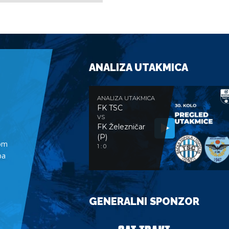
ANALIZA UTAKMICA
ANALIZA UTAKMICA
FK TSC
VS
FK Železničar
(P)
nom
1 : 0
ba
GENERALNI SPONZOR