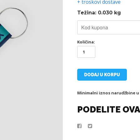
+ troskovi dostave
Težina: 0.030 kg
Količina:
TSC
KOŽNI
PRIVEZAK
količina
DODAJ U KORPU
Minimalni iznos narudžbine u
PODELITE OVA