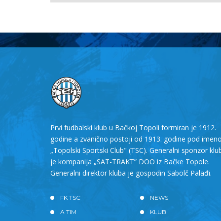
Prvi fudbalski klub u Bačkoj Topoli formiran je 1912.
godine a zvanično postoji od 1913. godine pod ime
„Topolski Sportski Club" (TSC). Generalni sponzor klu
je kompanija „SAT-TRAKT” DOO iz Bačke Topole.
Generalni direktor kluba je gospodin Sabolč Palađi.
FK TSC
NEWS
A TIM
KLUB