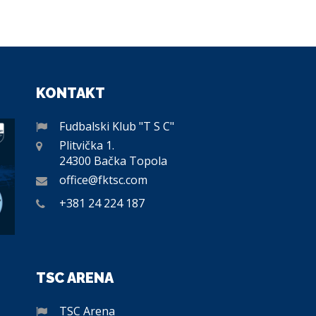
KONTAKT
Fudbalski Klub "T S C"
Plitvička 1.
24300 Bačka Topola
office@fktsc.com
+381 24 224 187
TSC ARENA
TSC Arena