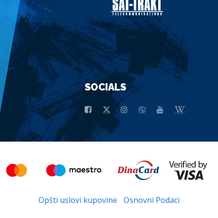
SOCIALS
Opšti uslovi kupovine
Osnovni Podaci