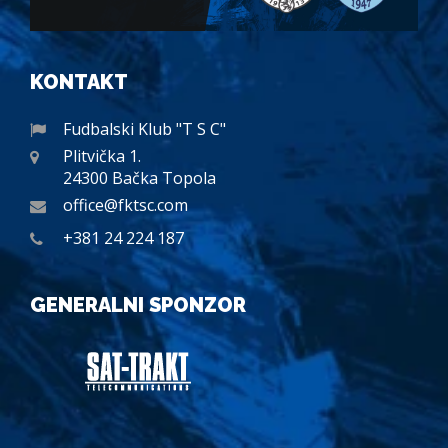
KONTAKT
Fudbalski Klub "T S C"
Plitvička 1.
24300 Bačka Topola
office@fktsc.com
+381 24 224 187
GENERALNI SPONZOR