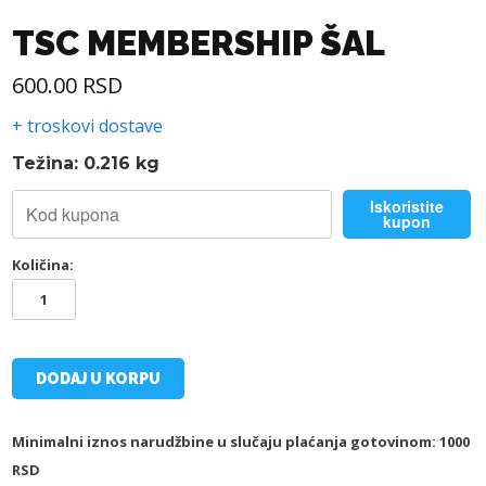
TSC MEMBERSHIP ŠAL
600.00
RSD
+ troskovi dostave
Težina: 0.216 kg
Iskoristite
kupon
Količina:
TSC
MEMBERSHIP
ŠAL
količina
DODAJ U KORPU
Minimalni iznos narudžbine u slučaju plaćanja gotovinom: 1000
RSD