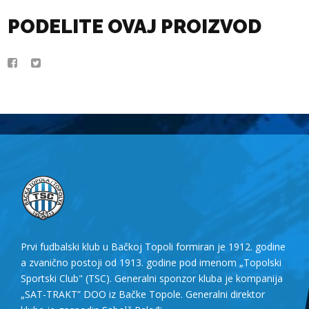
PODELITE OVAJ PROIZVOD
Prvi fudbalski klub u Bačkoj Topoli formiran je 1912. godine
a zvanično postoji od 1913. godine pod imenom „Topolski
Sportski Club" (TSC). Generalni sponzor kluba je kompanija
„SAT-TRAKT” DOO iz Bačke Topole. Generalni direktor