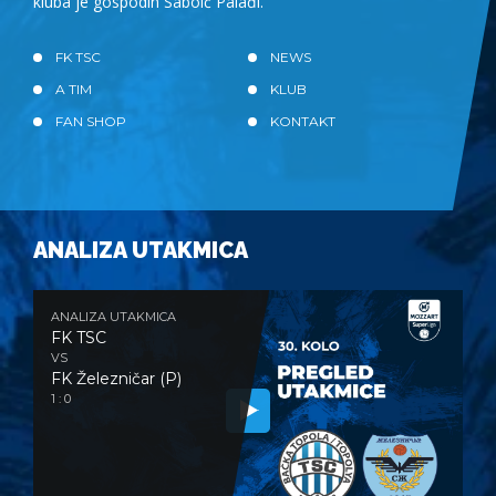
kluba je gospodin Sabolč Palađi.
FK TSC
NEWS
A TIM
KLUB
FAN SHOP
KONTAKT
ANALIZA UTAKMICA
ANALIZA UTAKMICA
FK TSC
VS
FK Železničar (P)
1 : 0