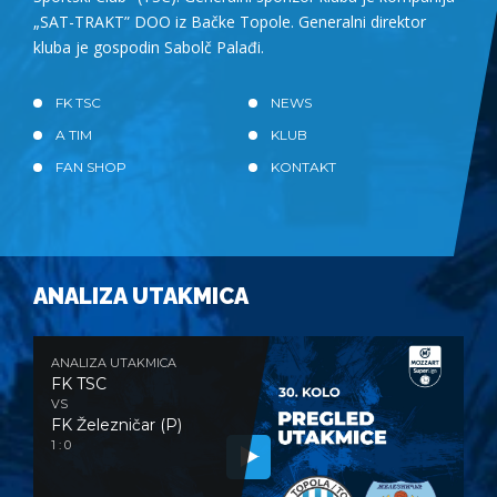
„SAT-TRAKT” DOO iz Bačke Topole. Generalni direktor
kluba je gospodin Sabolč Palađi.
FK TSC
NEWS
A TIM
KLUB
FAN SHOP
KONTAKT
ANALIZA UTAKMICA
ANALIZA UTAKMICA
FK TSC
VS
FK Železničar (P)
1 : 0