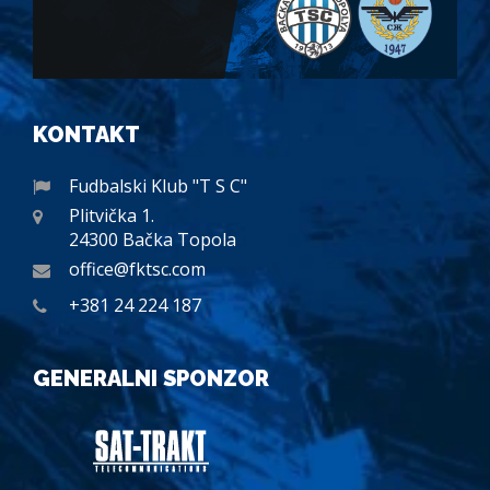
KONTAKT
Fudbalski Klub "T S C"
Plitvička 1.
24300 Bačka Topola
office@fktsc.com
+381 24 224 187
GENERALNI SPONZOR