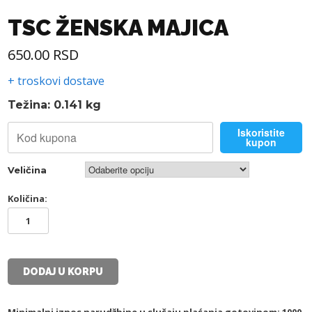
TSC ŽENSKA MAJICA
650.00
RSD
+ troskovi dostave
Težina: 0.141 kg
Iskoristite
kupon
Veličina
Količina:
TSC
ŽENSKA
MAJICA
količina
DODAJ U KORPU
Minimalni iznos narudžbine u slučaju plaćanja gotovinom: 1000