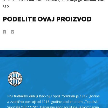
RSD
PODELITE OVAJ PROIZVOD
Prvi fudbalski klub u Bačkoj Topoli formiran je 1912. godine
a zvanično postoji od 1913. godine pod imenom „Topolski
Sportski Club" (TSC). Generalni sponzor kluba je kompanija