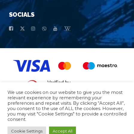
SOCIALS
We use cookies on our website to give you the most
relevant experience by remembering your
preferences and repeat visits. By clicking “Accept All”,
Opšti uslovi kupovine
Osnovni Podaci
you consent to the use of ALL the cookies. However,
you may visit "Cookie Settings" to provide a controlled
consent.
© 2026 - All Rights Reserved
Cookie Settings
Accept All