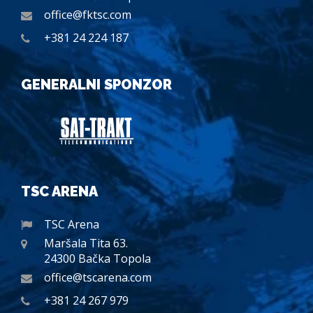
office@fktsc.com
+381 24 224 187
GENERALNI SPONZOR
TSC ARENA
TSC Arena
Maršala Tita 63.
24300 Bačka Topola
office@tscarena.com
+381 24 267 979