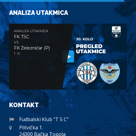
ANALIZA UTAKMICA
ANALIZA UTAKMICA
FK TSC
VS
FK Železničar (P)
1 : 0
KONTAKT
Fudbalski Klub "T S C"
Plitvička 1.
24300 Bačka Topola