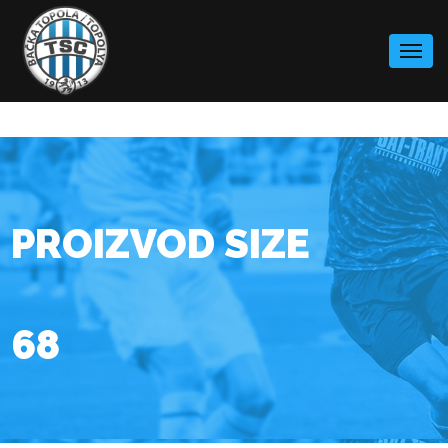
Skip
to
content
PROIZVOD SIZE
68