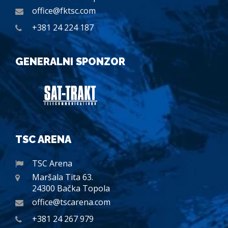
office@fktsc.com
+381 24 224 187
GENERALNI SPONZOR
TSC ARENA
TSC Arena
Maršala Tita 63.
24300 Bačka Topola
office@tscarena.com
+381 24 267 979