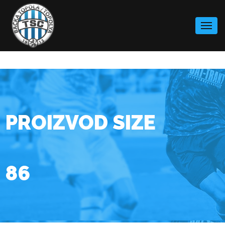
Skip
to
content
PROIZVOD SIZE
86