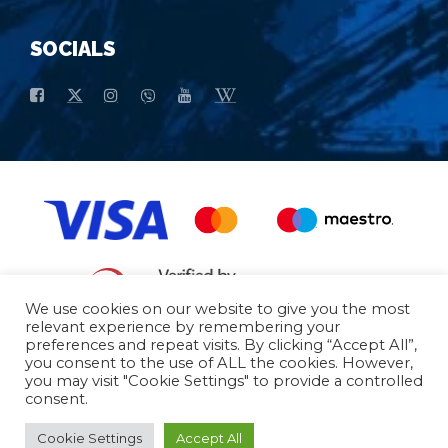
SOCIALS
We use cookies on our website to give you the most
relevant experience by remembering your
preferences and repeat visits. By clicking “Accept All”,
Opšti uslovi kupovine
Osnovni Podaci
you consent to the use of ALL the cookies. However,
you may visit "Cookie Settings" to provide a controlled
consent.
© 2026 - All Rights Reserved
Cookie Settings
Accept All