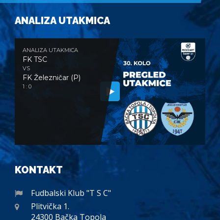
ANALIZA UTAKMICA
ANALIZA UTAKMICA
FK TSC
VS
FK Železničar (P)
1 : 0
KONTAKT
Fudbalski Klub "T S C"
Plitvička 1.
24300 Bačka Topola