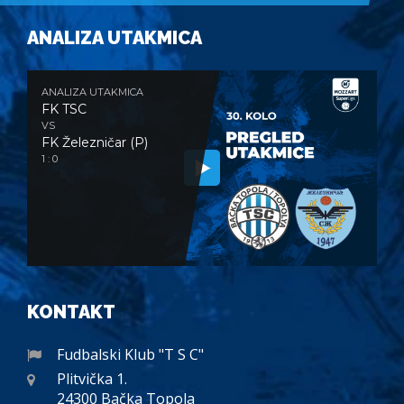
ANALIZA UTAKMICA
ANALIZA UTAKMICA
FK TSC
VS
FK Železničar (P)
1 : 0
KONTAKT
Fudbalski Klub "T S C"
Plitvička 1.
24300 Bačka Topola