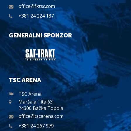
office@fktsc.com
+381 24 224 187
GENERALNI SPONZOR
TSC ARENA
TSC Arena
Maršala Tita 63.
24300 Bačka Topola
office@tscarena.com
+381 24 267 979