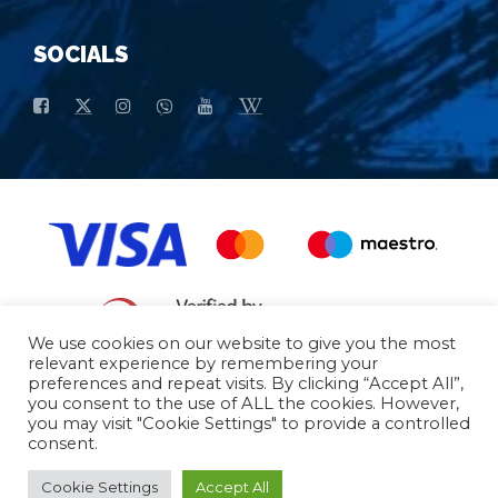
SOCIALS
We use cookies on our website to give you the most
relevant experience by remembering your
preferences and repeat visits. By clicking “Accept All”,
Opšti uslovi kupovine
Osnovni Podaci
you consent to the use of ALL the cookies. However,
you may visit "Cookie Settings" to provide a controlled
consent.
© 2026 - All Rights Reserved
Cookie Settings
Accept All