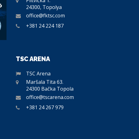
Plitvička 1.
24300, Topolya
office@fktsc.com
+381 24 224 187
TSC ARENA
TSC Arena
Maršala Tita 63.
24300 Bačka Topola
office@tscarena.com
+381 24 267 979