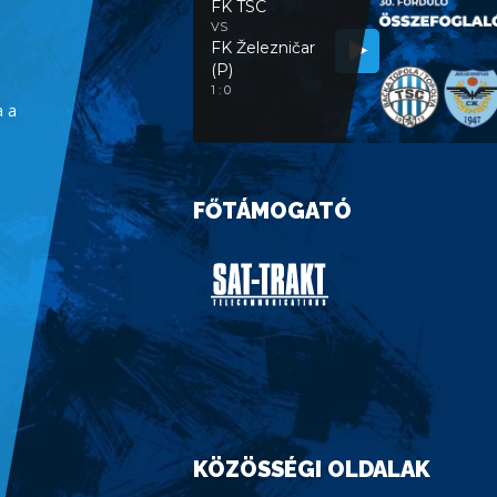
FK TSC
VS
FK Železničar
(P)
1 : 0
a a
FŐTÁMOGATÓ
KÖZÖSSÉGI OLDALAK