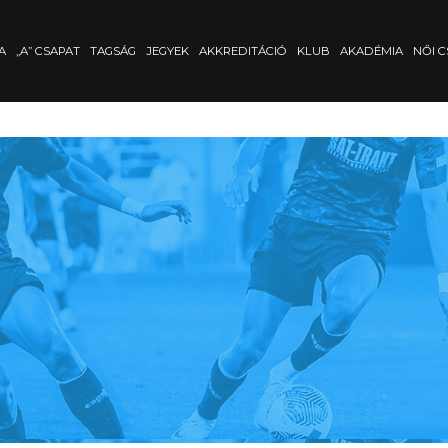
A
„A” CSAPAT
TAGSÁG
JEGYEK
AKKREDITÁCIÓ
KLUB
AKADÉMIA
NŐI C