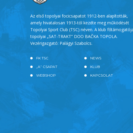
Az első topolyai focicsapatot 1912-ben alapították,
amely hivatalosan 1913-tól kezdte meg működését
Topolyai Sport Club (TSC) néven. A klub főtámogatój
topolyai „SAT-TRAKT” DOO BAČKA TOPOLA.
Vezérigazgató: Palágyi Szabolcs.
FK TSC
NEWS
„A” CSAPAT
KLUB
WEBSHOP
KAPCSOLAT