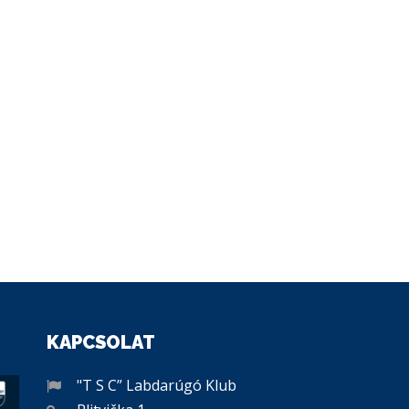
KAPCSOLAT
"T S C” Labdarúgó Klub