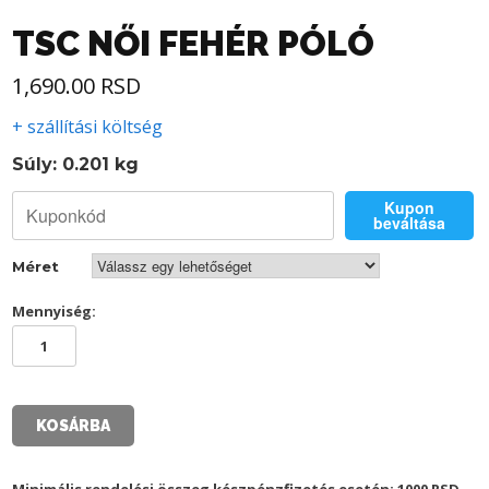
TSC NŐI FEHÉR PÓLÓ
1,690.00
RSD
+ szállítási költség
Súly: 0.201 kg
Kupon
beváltása
Méret
Mennyiség:
TSC
NŐI
FEHÉR
PÓLÓ
mennyiség
KOSÁRBA
Minimális rendelési összeg készpénzfizetés esetén: 1000 RSD