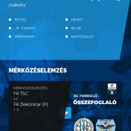
Szabolcs.
FK TSC
NEWS
„A” CSAPAT
KLUB
WEBSHOP
KAPCSOLAT
MÉRKŐZÉSELEMZÉS
MÉRKŐZÉSELEMZÉS
FK TSC
VS
FK Železničar (P)
1 : 0