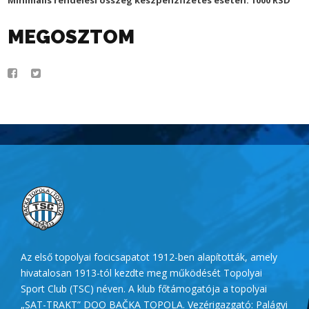
MEGOSZTOM
Az első topolyai focicsapatot 1912-ben alapították, amely
hivatalosan 1913-tól kezdte meg működését Topolyai
Sport Club (TSC) néven. A klub főtámogatója a topolyai
„SAT-TRAKT” DOO BAČKA TOPOLA. Vezérigazgató: Palágyi