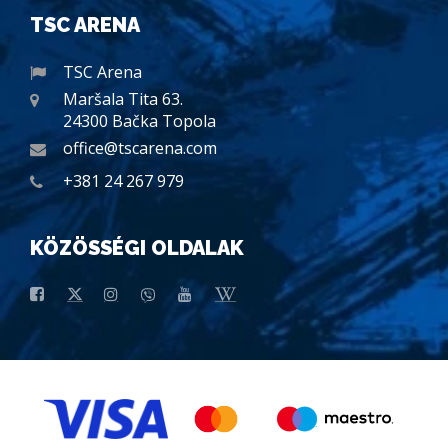
TSC ARENA
TSC Arena
Maršala Tita 63.
24300 Bačka Topola
office@tscarena.com
+381 24 267 979
KÖZÖSSÉGI OLDALAK