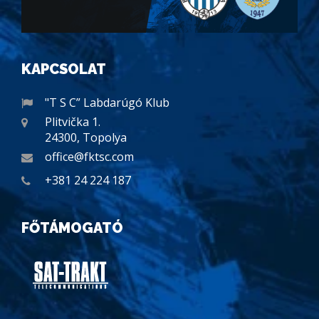
KAPCSOLAT
"T S C” Labdarúgó Klub
Plitvička 1.
24300, Topolya
office@fktsc.com
+381 24 224 187
FŐTÁMOGATÓ