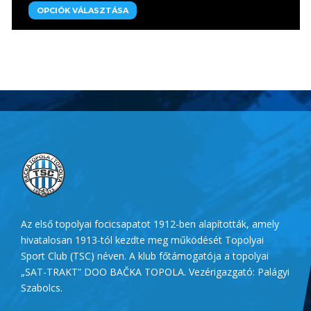
OPCIÓK VÁLASZTÁSA
Az első topolyai focicsapatot 1912-ben alapították, amely
hivatalosan 1913-tól kezdte meg működését Topolyai
Sport Club (TSC) néven. A klub főtámogatója a topolyai
„SAT-TRAKT” DOO BAČKA TOPOLA. Vezérigazgató: Palágyi
Szabolcs.