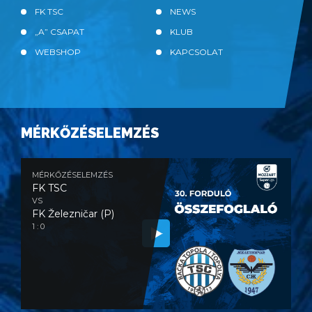
FK TSC
NEWS
„A” CSAPAT
KLUB
WEBSHOP
KAPCSOLAT
MÉRKŐZÉSELEMZÉS
MÉRKŐZÉSELEMZÉS
FK TSC
VS
FK Železničar (P)
1 : 0