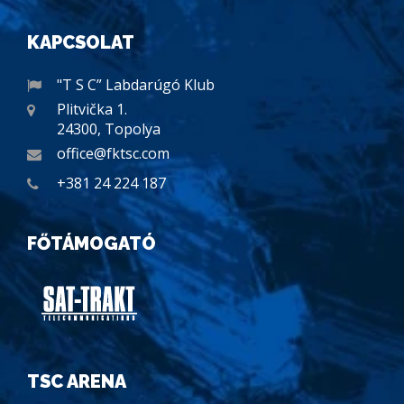
KAPCSOLAT
"T S C” Labdarúgó Klub
Plitvička 1.
24300, Topolya
office@fktsc.com
+381 24 224 187
FŐTÁMOGATÓ
TSC ARENA