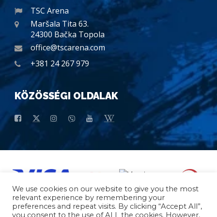
TSC Arena
Maršala Tita 63.
24300 Bačka Topola
office@tscarena.com
+381 24 267 979
KÖZÖSSÉGI OLDALAK
We use cookies on our website to give you the most
relevant experience by remembering your
preferences and repeat visits. By clicking “Accept All”,
you consent to the use of ALL the cookies. However,