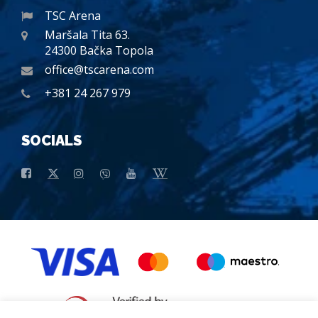
TSC Arena
Maršala Tita 63.
24300 Bačka Topola
office@tscarena.com
+381 24 267 979
SOCIALS