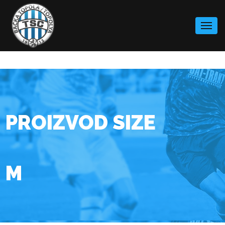
Skip
to
content
PROIZVOD SIZE
M