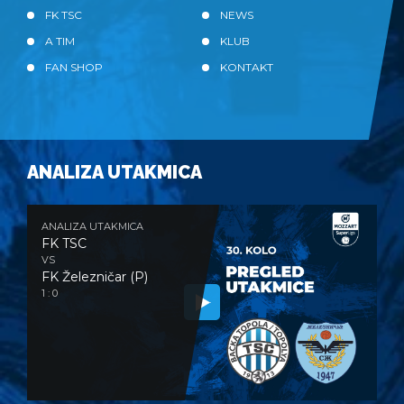
FK TSC
NEWS
A TIM
KLUB
FAN SHOP
KONTAKT
ANALIZA UTAKMICA
ANALIZA UTAKMICA
FK TSC
VS
FK Železničar (P)
1 : 0