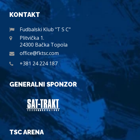
KONTAKT
Fudbalski Klub "T S C"
Plitvička 1.
24300 Bačka Topola
office@fktsc.com
+381 24 224 187
GENERALNI SPONZOR
TSC ARENA